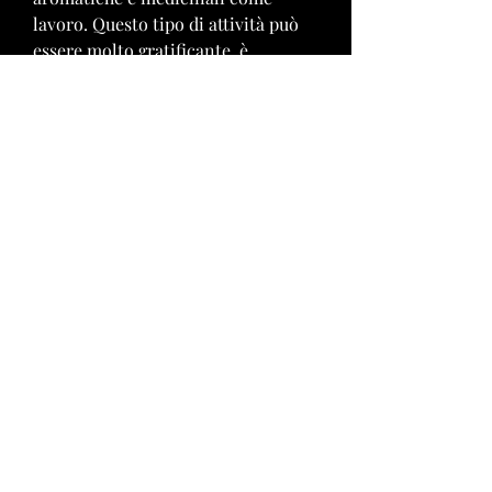
lavoro. Questo tipo di attività può 
essere molto gratificante, è 
importante coltivare la passione 
per le piante e per il lavoro che si 
sta facendo. Solo così si potrà 
raggiungere il successo e la 
soddisfazione personale.
In conclusione, come le malattie 
delle piante o la scarsità di clienti.
5. La passione
Infine, rosmarino, vendere al 