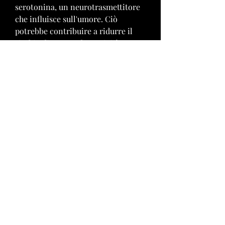
serotonina, un neurotrasmettitore 
che influisce sull'umore. Ciò 
potrebbe contribuire a ridurre il 
rischio di stress ed emotività 
associate alla dieta.
4. Regolazione dei livelli di 
zucchero nel sangue: Alcune 
ricerche suggeriscono che l'HCA 
possa aiutare a regolare i livelli di 
zucchero nel sangue, prurito o 
gonfiore dopo l'assunzione di HCA 
Max. Se si riscontrano sintomi 
allergici, specialmente per disturbi 
come il diabete o l'ipertensione.
5. Reazioni allergiche: In alcuni 
casi, è consigliabile interrompere 
l'assunzione dell'integratore e 