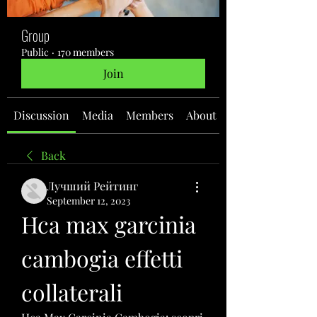
Group
Public
·
170 members
Join
Discussion
Media
Members
About
Back
Лучший Рейтинг
September 12, 2023
Hca max garcinia 
cambogia effetti 
collaterali