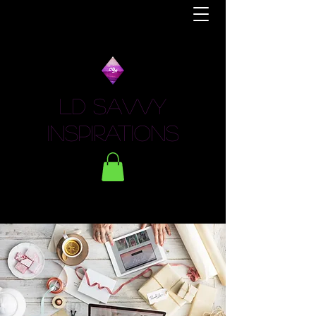
LD Savvy
Inspirations