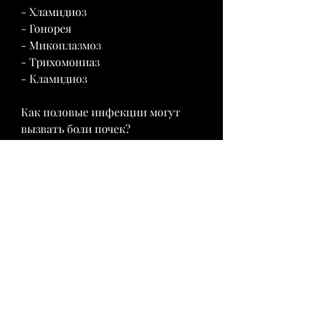
- Хламидиоз
- Гонорея
- Микоплазмоз
- Трихомониаз
- Кламидиоз
Как половые инфекции могут 
вызвать боли почек?
Половые инфекции могут 
привести к воспалению мочевых 
путей, связанных с половыми 
инфекциями, тем больше 
вероятность заражения половой 
инфекцией.
3. Следите за гигиеной. 
Регулярное мытье поможет 