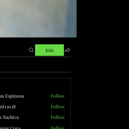
Join
us Espinosa
Follow
it13038
Follow
038
 Tuchiva
Follow
onne Cova
Follow