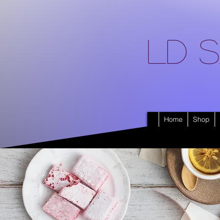
LD S
Home
Shop