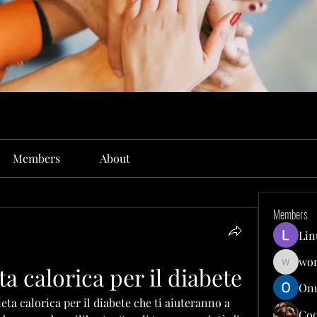
Members
About
Members
Lin
won
ta calorica per il diabete
wonit13
Onu
eta calorica per il diabete che ti aiuteranno a 
Co