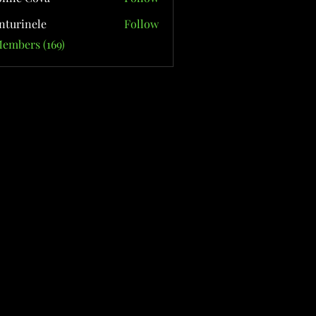
nturinele
Follow
nele
Members (169)