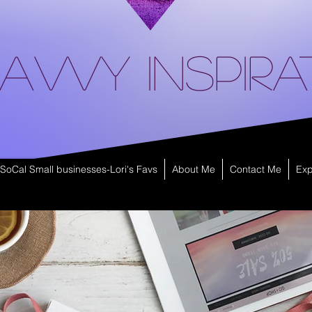
avvy Inspira
SoCal Small businesses-Lori's Favs
About Me
Contact Me
Exp