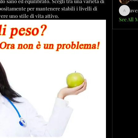
o sano ed equilibrato. Scegli tra una varietà di 
ositamente per mantenere stabili i livelli di 
ave
aventuri
e uno stile di vita attivo.
See All 