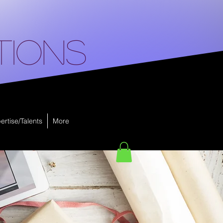
tions
ertise/Talents
More