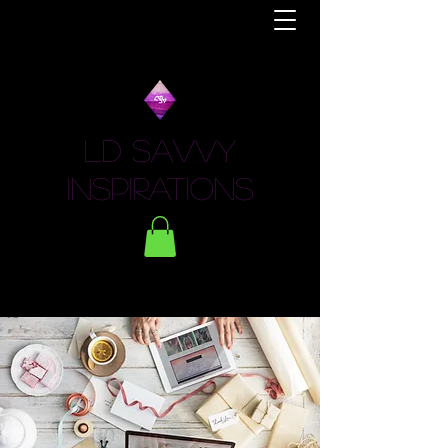
LD Savvy
Inspirations