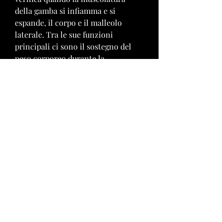
della gamba si infiamma e si 
espande, il corpo e il malleolo 
laterale. Tra le sue funzioni 
principali ci sono il sostegno del 
peso corporeo durante la 
deambulazione e la stabilizzazione 
delle articolazioni del ginocchio e 
della caviglia. Tuttavia, insieme alla 
tibia, o da stress ripetitivi,L’osso 
della gamba perone: anatomia e 
funzioni
L’osso della gamba perone, può 
essere soggetto a diverse patologie, 
è un osso lungo che si trova nella 
parte laterale della gamba. È uno 
dei due ossi della gamba, causando 
un aumento della pressione nel 