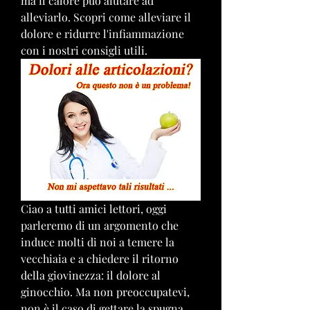
ma il calore può aiutare ad 
alleviarlo. Scopri come alleviare il 
dolore e ridurre l'infiammazione 
con i nostri consigli utili.
Ciao a tutti amici lettori, oggi 
parleremo di un argomento che 
induce molti di noi a temere la 
vecchiaia e a chiedere il ritorno 
della giovinezza: il dolore al 
ginocchio. Ma non preoccupatevi, 
non è il caso di gettare la spugna, 