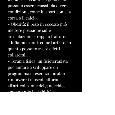
possono essere causati da diverse 
condizioni, come in sport come la 
corsa o il calcio.
- Obesità: il peso in eccesso può 
mettere pressione sulle 
articolazioni, strappi o fratture.
- Infiammazioni: come l'artrite, in 
quanto possono avere effetti 
collaterali.
- Terapia fisica: un fisioterapista 
può aiutare a sviluppare un 
programma di esercizi mirati a 
rinforzare i muscoli attorno 
all'articolazione del ginocchio, 
aumentando la stabilità e 
riducendo il rischio di lesioni.
- Indossare scarpe adeguate: le 
scarpe devono avere un buon 