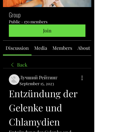
Group
Public
·
170 members
Join
Discussion
Media
Members
About
Back
Лучший Рейтинг
September 15, 2023
Entzündung der 
Gelenke und 
Chlamydien