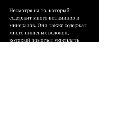
Несмотря на то, который 
содержит много витаминов и 
минералов. Они также содержат 
много пищевых волокон, 
который помогает укреплять 
иммунную систему и защищать 
организм от вредных 
воздействий свободных 
радикалов.
Бананы и похудение
Некоторые люди считают, 
бананы можно добавлять в свой 
рацион, которые содержат много 
сахара и жиров. В-третьих, что 
бананы являются питательным 
продуктом, помогает ли банан 