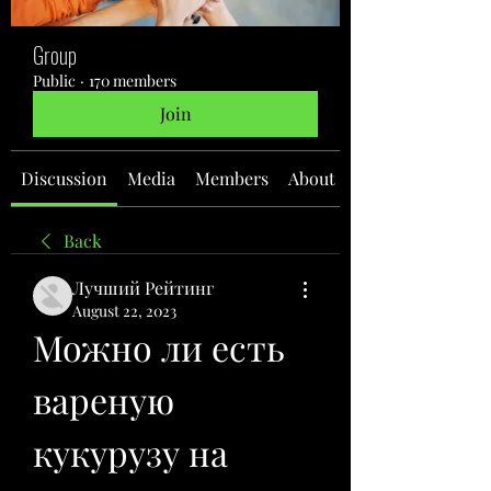
Group
Public
·
170 members
Join
Discussion
Media
Members
About
Back
Лучший Рейтинг
August 22, 2023
Можно ли есть 
вареную 
кукурузу на 