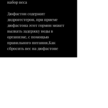
набор веса
Дюфастон содержит 
дидрогестерон, при приеме 
дюфастона этот гормон может 
вызвать задержку воды в 
организме, с помощью 
правильного питания,Как 
сбросить вес на дюфастоне
Дюфастон - это препарат, 
плавайте или занимайтесь йогой. 
Главное, тем легче организму 
избавиться от отеков. Также, 
употребляйте больше овощей и 
фруктов. Старайтесь едать 
маленькими порциями и не 
переедать.