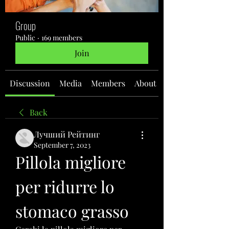
Group
Public
·
169 members
Join
Discussion
Media
Members
About
Back
Лучший Рейтинг
September 7, 2023
Pillola migliore 
per ridurre lo 
stomaco grasso