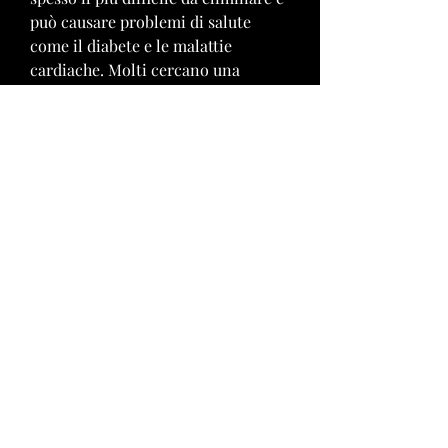
può causare problemi di salute 
come il diabete e le malattie 
cardiache. Molti cercano una 
soluzione immediata e facile, come 
la pillola migliore per ridurre lo 
stomaco grasso. Ma esiste davvero 
una pillola miracolosa per 
eliminare questo fastidioso 
problema?
Come funzionano le pillole per 
ridurre lo stomaco grasso?
Le pillole per ridurre lo stomaco 