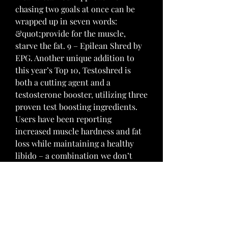
chasing two goals at once can be 
wrapped up in seven words: 
&quot;provide for the muscle, 
starve the fat. 9 – Epilean Shred by 
EPG. Another unique addition to 
this year’s Top 10, Testoshred is 
both a cutting agent and a 
testosterone booster, utilizing three 
proven test boosting ingredients. 
Users have been reporting 
increased muscle hardness and fat 
loss while maintaining a healthy 
libido – a combination we don’t 
often see. If you’re overweight and 
your body fat is considerably higher 
than normal, then this formula will 
overestimate your protein needs. 
For example, a lightly active 275 lb 