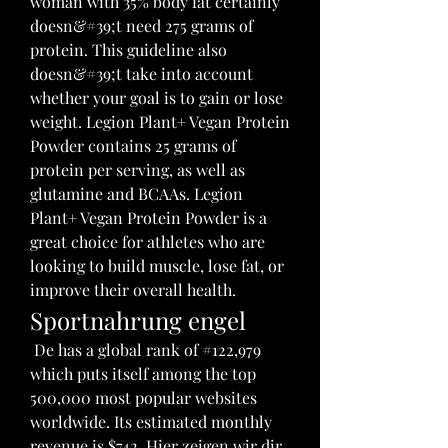
woman with 35% body fat certainly 
doesn&#39;t need 275 grams of 
protein. This guideline also 
doesn&#39;t take into account 
whether your goal is to gain or lose 
weight. Legion Plant+ Vegan Protein 
Powder contains 25 grams of 
protein per serving, as well as 
glutamine and BCAAs. Legion 
Plant+ Vegan Protein Powder is a 
great choice for athletes who are 
looking to build muscle, lose fat, or 
improve their overall health. 
Sportnahrung engel
 De has a global rank of #122,979 
which puts itself among the top 
500,000 most popular websites 
worldwide. Its estimated monthly 
revenue is $742. Hier zeigen wir dir 