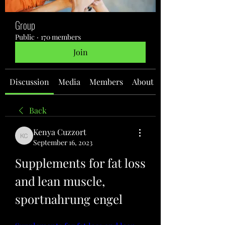
Group
Public
·
170 members
Join
Discussion
Media
Members
About
Back
Kenya Cuzzort
Kenya Cuzzort
September 16, 2023
Supplements for fat loss 
and lean muscle, 
sportnahrung engel