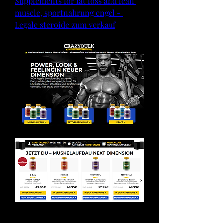
Supplements for fat loss and lean 
muscle, sportnahrung engel - 
Legale steroide zum verkauf