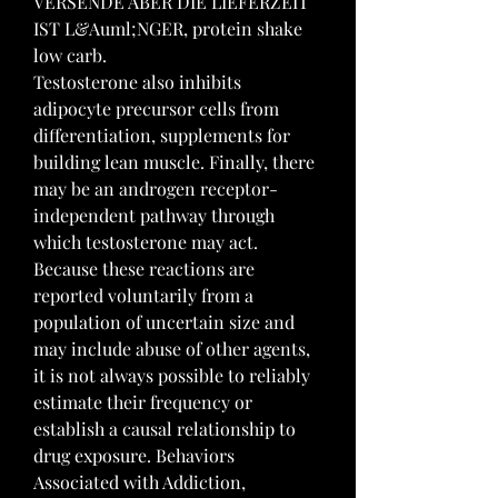
VERSENDE ABER DIE LIEFERZEIT 
IST L&Auml;NGER, protein shake 
low carb.
Testosterone also inhibits 
adipocyte precursor cells from 
differentiation, supplements for 
building lean muscle. Finally, there 
may be an androgen receptor-
independent pathway through 
which testosterone may act. 
Because these reactions are 
reported voluntarily from a 
population of uncertain size and 
may include abuse of other agents, 
it is not always possible to reliably 
estimate their frequency or 
establish a causal relationship to 
drug exposure. Behaviors 
Associated with Addiction, 