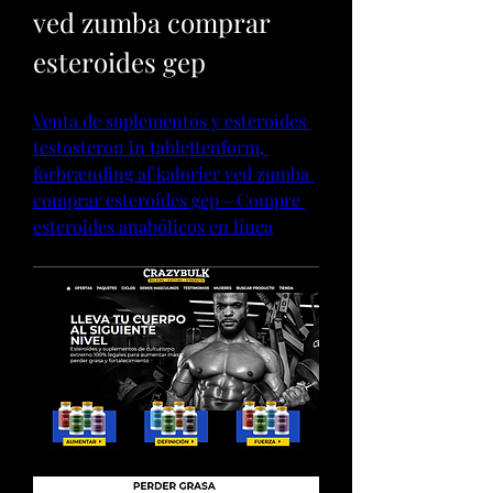
ved zumba comprar 
esteroides gep
Venta de suplementos y esteroides 
testosteron in tablettenform, 
forbrænding af kalorier ved zumba 
comprar esteroides gep - Compre 
esteroides anabólicos en línea