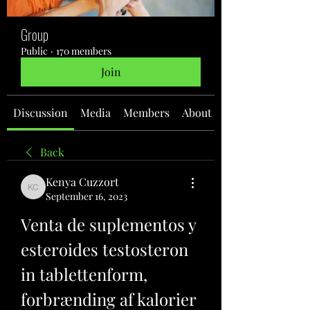
Group
Public
·
170 members
Join
Discussion
Media
Members
About
Back
Kenya Cuzzort
Kenya Cuzzort
September 16, 2023
Venta de suplementos y 
esteroides testosteron 
in tablettenform, 
forbrænding af kalorier 