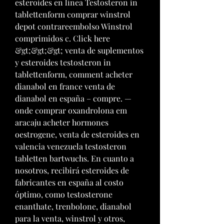
esteroides en línea Testosteron in 
tablettenform comprar winstrol 
depot contrareembolso Winstrol 
comprimidos c. Click here 
&gt;&gt;&gt; venta de suplementos 
y esteroides testosteron in 
tablettenform, comment acheter 
dianabol en france venta de 
dianabol en españa – compre. — 
onde comprar oxandrolona em 
aracaju acheter hormones 
oestrogene, venta de esteroides en 
valencia venezuela testosteron 
tabletten bartwuchs. En cuanto a 
nosotros, recibirá esteroides de 
fabricantes en españa al costo 
óptimo, como testosterone 
enanthate, trenbolone, dianabol 
para la venta, winstrol y otros, 