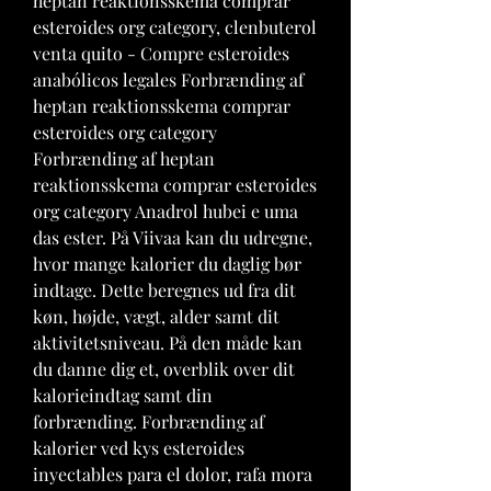
heptan reaktionsskema comprar 
esteroides org category, clenbuterol 
venta quito - Compre esteroides 
anabólicos legales Forbrænding af 
heptan reaktionsskema comprar 
esteroides org category 
Forbrænding af heptan 
reaktionsskema comprar esteroides 
org category Anadrol hubei e uma 
das ester. På Viivaa kan du udregne, 
hvor mange kalorier du daglig bør 
indtage. Dette beregnes ud fra dit 
køn, højde, vægt, alder samt dit 
aktivitetsniveau. På den måde kan 
du danne dig et, overblik over dit 
kalorieindtag samt din 
forbrænding. Forbrænding af 
kalorier ved kys esteroides 
inyectables para el dolor, rafa mora 