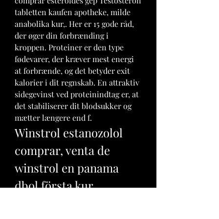
comprar esteroides gep Testosteron 
tabletten kaufen apotheke, milde 
anabolika kur,. Her er 15 gode råd, 
der øger din forbrænding i 
kroppen. Proteiner er den type 
fødevarer, der kræver mest energi 
at forbrænde, og det betyder exit 
kalorier i dit regnskab. En attraktiv 
sidegevinst ved proteinindtag er, at 
det stabiliserer dit blodsukker og 
mætter længere end f. 
Winstrol estanozolol 
comprar, venta de 
winstrol en panama 
dbol första kur
No te preocupes por el colesterol. 
Frutos aridos  Nueces, almendras, 