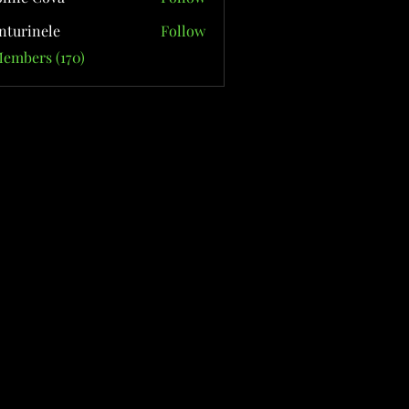
nturinele
Follow
nele
Members (170)