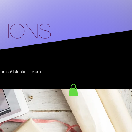
tions
ertise/Talents
More