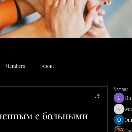
Members
About
Members
Lin
won
менным с больными 
wonit13
Onu
Co