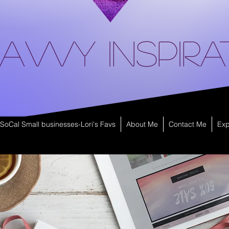
avvy Inspira
SoCal Small businesses-Lori's Favs
About Me
Contact Me
Exp