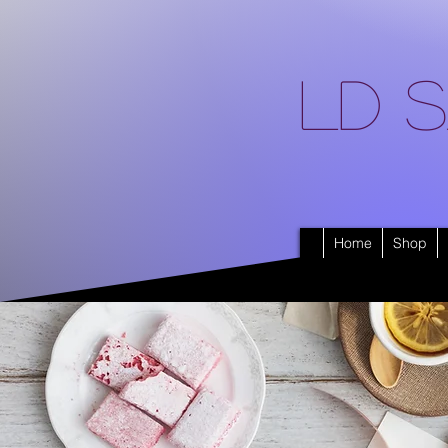
LD S
Home
Shop