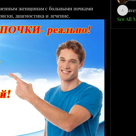
еменным женщинам с больными почками 
ave
aventuri
риски, диагностика и лечение.
See All 