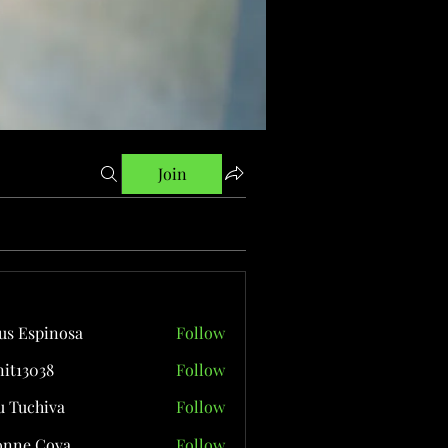
Join
us Espinosa
Follow
it13038
Follow
038
 Tuchiva
Follow
onne Cova
Follow