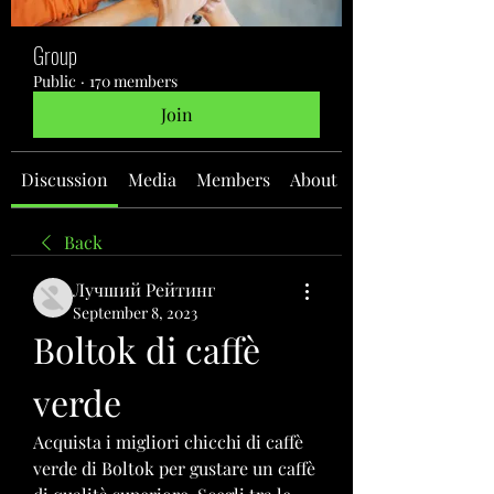
Group
Public
·
170 members
Join
Discussion
Media
Members
About
Back
Лучший Рейтинг
September 8, 2023
Boltok di caffè 
verde
Acquista i migliori chicchi di caffè 
verde di Boltok per gustare un caffè 