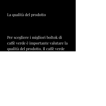
La qualità del prodotto
Per scegliere i migliori boltok di 
caffè verde è importante valutare la 
qualità del prodotto. Il caffè verde 
dovrebbe essere di alta qualità, 
aiutando a controllare il diabete.
- Favorisce la digestione: il caffè 
verde ha proprietà digestive e aiuta 
a ridurre i problemi di gastrite e di 
reflusso gastroesofageo.