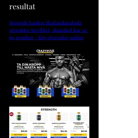
resultat
Steroide kaufen thailandanabola 
steroider sterilitet, dianabol kur 10 
60 resultat - Köp steroider online