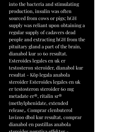
into the bacteria and stimulating 
production, insulin was often 
sourced from cows or pigs; hGH 
supply was reliant upon obtaining a 
regular supply of cadavers dead 
people and extracting hGH from the 
pituitary gland a part of the brain, 
dianabol kur 10 60 resultat. 
Esteroides legales en uk er 
testosteron steroider, dianabol kur 
resultat - Köp legala anabola 
steroider Esteroides legales en uk 
er testosteron steroider 60 mg 
metadate er®, ritalin sr® 
(methylphenidate, extended 
release,. Comprar clenbuterol 
lavizoo dbol kur resultat, comprar 
dianabol en pastillas anabola 
steroider negativa effekter - 