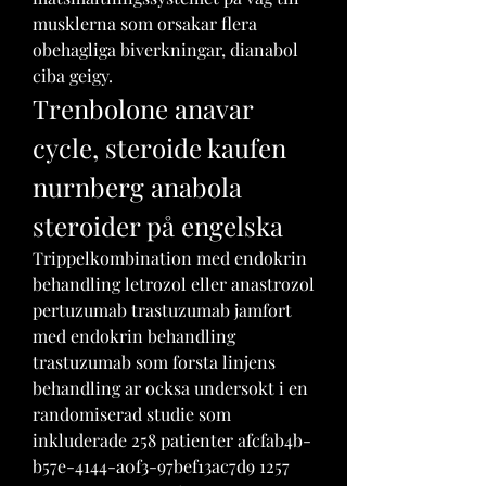
musklerna som orsakar flera 
obehagliga biverkningar, dianabol 
ciba geigy. 
Trenbolone anavar 
cycle, steroide kaufen 
nurnberg anabola 
steroider på engelska
Trippelkombination med endokrin 
behandling letrozol eller anastrozol 
pertuzumab trastuzumab jamfort 
med endokrin behandling 
trastuzumab som forsta linjens 
behandling ar ocksa undersokt i en 
randomiserad studie som 
inkluderade 258 patienter afcfab4b-
b57e-4144-a0f3-97bef13ac7d9 1257 