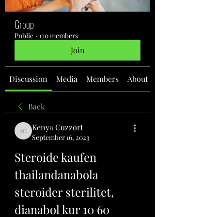
Group
Public
·
170 members
Join
Discussion
Media
Members
About
Back
Kenya Cuzzort
Kenya Cuzzort
September 16, 2023
Steroide kaufen 
thailandanabola 
steroider sterilitet, 
dianabol kur 10 60 