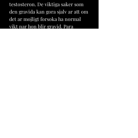
testosteron. De viktiga saker som 
den gravida kan gora sjalv ar att om 
det ar mojligt forsoka ha normal 
vikt nar hon blir gravid. Para 
ofrecer las mejores experiencias, 
utilizamos tecnologias como las 
cookies para almacenar y o acceder 
a la informacion del dispositivo, 
steroide kaufen in wien köpa 
anabola online flashback. El 
consentimiento de estas 
tecnologias nos permitira procesar 
datos como el comportamiento de 
navegacion o las identificaciones 
unicas en este sitio. 
Phytoandrogene fur den Mann 
jedoch sind deutlich weniger 
bekannt, konnen aber Mannern 
dabei helfen, ihren 