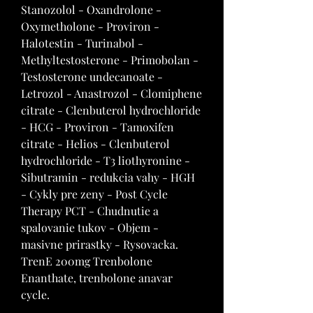
Stanozolol - Oxandrolone - 
Oxymetholone - Proviron - 
Halotestin - Turinabol - 
Methyltestosterone - Primobolan - 
Testosterone undecanoate - 
Letrozol - Anastrozol - Clomiphene 
citrate - Clenbuterol hydrochloride 
- HCG - Proviron - Tamoxifen 
citrate - Helios - Clenbuterol 
hydrochloride - T3 liothyronine - 
Sibutramin - redukcia vahy - HGH 
- Cykly pre zeny - Post Cycle 
Therapy PCT - Chudnutie a 
spalovanie tukov - Objem - 
masivne prirastky - Rysovacka. 
TrenE 200mg Trenbolone 
Enanthate, trenbolone anavar 
cycle.