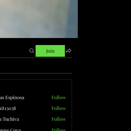
Join
us Espinosa
Follow
it13038
Follow
038
 Tuchiva
Follow
onne Cova
Follow