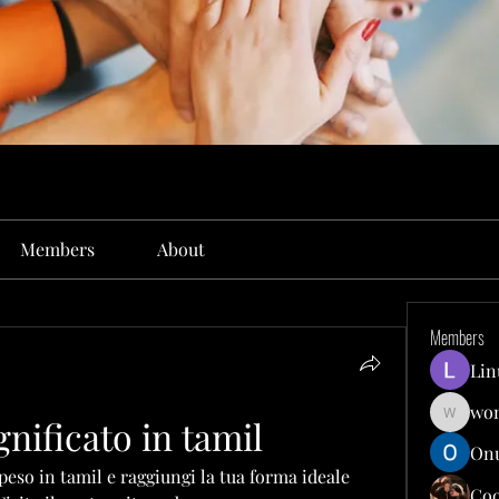
Members
About
Members
Lin
won
nificato in tamil
wonit13
Onu
 peso in tamil e raggiungi la tua forma ideale 
Co