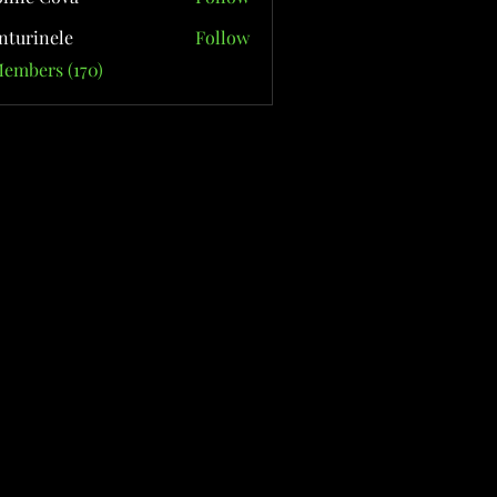
nturinele
Follow
nele
Members (170)