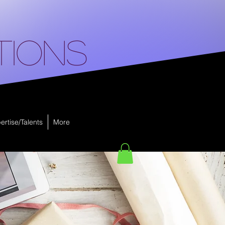
tions
ertise/Talents
More