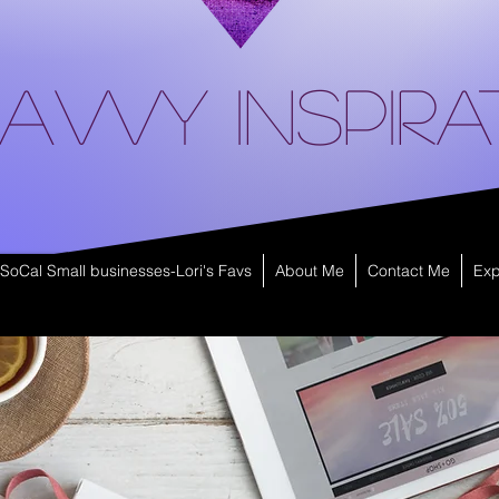
avvy Inspira
SoCal Small businesses-Lori's Favs
About Me
Contact Me
Exp