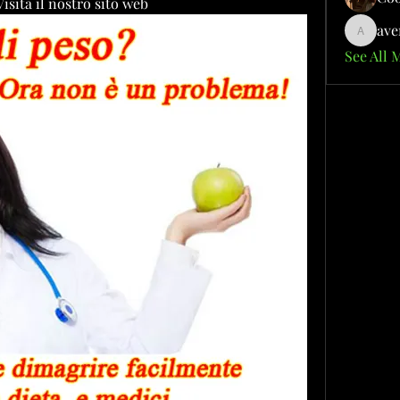
Visita il nostro sito web
ave
aventuri
See All 