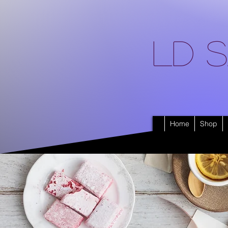
LD S
Home
Shop