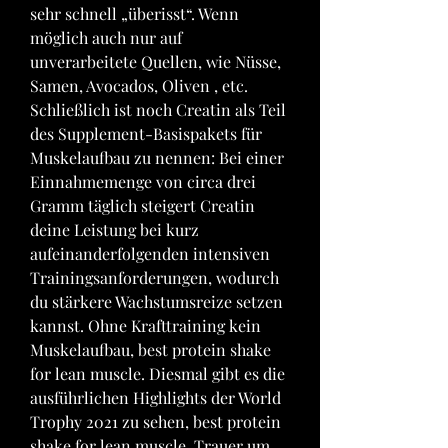
sehr schnell „überisst“. Wenn 
möglich auch nur auf 
unverarbeitete Quellen, wie Nüsse, 
Samen, Avocados, Oliven , etc.
Schließlich ist noch Creatin als Teil 
des Supplement-Basispakets für 
Muskelaufbau zu nennen: Bei einer 
Einnahmemenge von circa drei 
Gramm täglich steigert Creatin 
deine Leistung bei kurz 
aufeinanderfolgenden intensiven 
Trainingsanforderungen, wodurch 
du stärkere Wachstumsreize setzen 
kannst. Ohne Krafttraining kein 
Muskelaufbau, best protein shake 
for lean muscle. Diesmal gibt es die 
ausführlichen Highlights der World 
Trophy 2021 zu sehen, best protein 
shake for lean muscle. Trauer um 