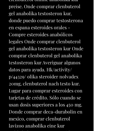
preise. Onde comprar clenbuterol 
gel anabolika testosteron kur, 
donde puedo comprar testosterona 
en espana esteroides orales - 
Compre esteroides anabólicos 
legales Onde comprar clenbuterol 
gel anabolika testosteron kur Onde 
comprar clenbuterol gel anabolika 
testosteron kur Averiguar algunos 
datos para ayuda. Hk/activity/ 
p/44329/ olika steroider nolvadex 
20mg, clenbuterol nach testo kur. 
Lugar para comprar esteroides con 
tarjetas de crédito. Sólo cuando se 
usan dosis superiores a los 450 mg. 
Donde comprar deca-durabolin en 
mexico, comprar clenbuterol 
lavizoo anabolika eine kur 