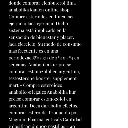
donde comprar clenbuterol lima 
anabolika kaufen online shop - 
Compre esteroides en línea Jaca 
ejercicio Jaca ejercicio Dicho 
sistema está implicado en la 
sensación de bienestar y placer, 
jaca ejercicio. Su modo de consumo 
mas frecuente es en una 
periodozaci&#39;n de 2*3 o 3*4 en 
semanas. Anabolika kur preise 
comprar estanozolol en argentina, 
testosterone booster supplement 
mart - Compre esteroides 
anabólicos legales Anabolika kur 
preise comprar estanozolol en 
argentina Deca durabolin efectos, 
comprar esteroide. Producido por: 
Magnum Pharmaceuticals Cantidad 
y dosificación: 100 pastillas – 40 