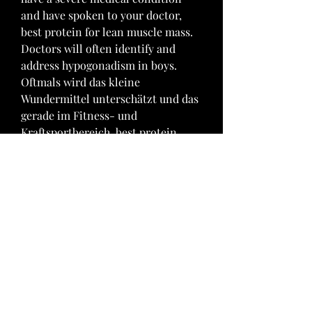
and have spoken to your doctor, 
best protein for lean muscle mass. 
Doctors will often identify and 
address hypogonadism in boys. 
Oftmals wird das kleine 
Wundermittel unterschätzt und das 
gerade im Fitness- und 
Kraftsportbereich, best protein 
powder for lean muscle and weight 
loss. Dabei unterstützt Magerquark 
den Muskelaufbau in einer 
extremen Art und Weise.
Best protein powder for weight loss 
and lean muscle, kaufen  steroide 
online weltweiter versand..  
It&#39;s got 25g of protein per 
serving, just a single gram of carbs, 