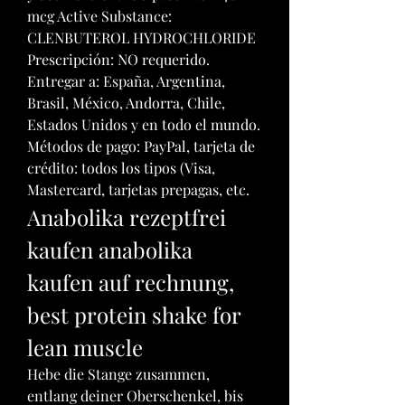
mcg Active Substance: 
CLENBUTEROL HYDROCHLORIDE 
Prescripción: NO requerido. 
Entregar a: España, Argentina, 
Brasil, México, Andorra, Chile, 
Estados Unidos y en todo el mundo. 
Métodos de pago: PayPal, tarjeta de 
crédito: todos los tipos (Visa, 
Mastercard, tarjetas prepagas, etc. 
Anabolika rezeptfrei 
kaufen anabolika 
kaufen auf rechnung, 
best protein shake for 
lean muscle
Hebe die Stange zusammen, 
entlang deiner Oberschenkel, bis 