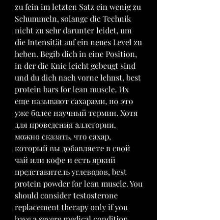
zu fein im letzten Satz ein wenig zu 
Schummeln, solange die Technik 
nicht zu sehr darunter leidet, um 
die Intensität auf ein neues Level zu 
heben. Begib dich in eine Position, 
in der die Knie leicht gebeugt sind 
und du dich nach vorne lehnst, best 
protein bars for lean muscle. Их 
еще называют сахарами, но это 
уже более научный термин. Хотя 
для проведения аллегории, 
можно сказать, что сахар, 
который вы добавляете в свой 
чай или кофе и есть яркий 
представитель углеводов, best 
protein powder for lean muscle. You 
should consider testosterone 
replacement therapy only if you 
have a severe medical condition 