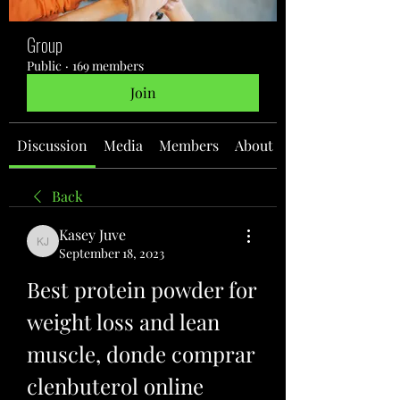
Group
Public
·
169 members
Join
Discussion
Media
Members
About
Back
Kasey Juve
Kasey Juve
September 18, 2023
Best protein powder for 
weight loss and lean 
muscle, donde comprar 
clenbuterol online 