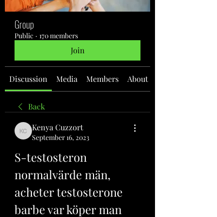
Group
Public
·
170 members
Join
Discussion
Media
Members
About
Back
Kenya Cuzzort
Kenya Cuzzort
September 16, 2023
S-testosteron 
normalvärde män, 
acheter testosterone 
barbe var köper man 