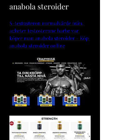
anabola steroider
S-testosteron normalvärde män, 
acheter testosterone barbe var 
köper man anabola steroider - Köp 
anabola steroider online