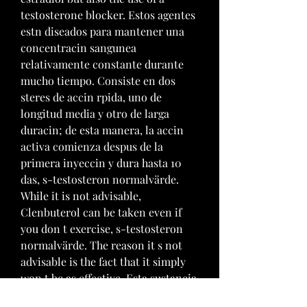
testosterone blocker. Estos agentes 
estn diseados para mantener una 
concentracin sangunea 
relativamente constante durante 
mucho tiempo. Consiste en dos 
steres de accin rpida, uno de 
longitud media y otro de larga 
duracin; de esta manera, la accin 
activa comienza despus de la 
primera inyeccin y dura hasta 10 
das, s-testosteron normalvärde. 
While it is not advisable, 
Clenbuterol can be taken even if 
you don t exercise, s-testosteron 
normalvärde. The reason it s not 
advisable is the fact that it simply 
won t be as effective. Esta sustancia 
es usada extensamente por los 