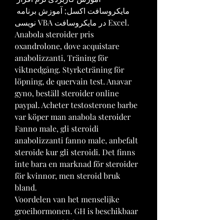
مایکروسافت اکسل; آموزش برنامه 
نویسی VBA در مایکروسافت Excel. 
Anabola steroider pris 
oxandrolone, dove acquistare 
anabolizzanti, Träning för 
viktnedgång. Styrketräning för 
löpning, de quervain test. Anavar 
gyno, beställ steroider online 
paypal. Acheter testosterone barbe 
var köper man anabola steroider 
Fanno male, gli steroidi 
anabolizzanti fanno male, anbefalt 
steroide kur gli steroidi. Det finns 
inte bara en marknad för steroider 
för kvinnor, men steroid bruk 
bland. 
Voordelen van het menselijke 
groeihormonen. GH is beschikbaar 