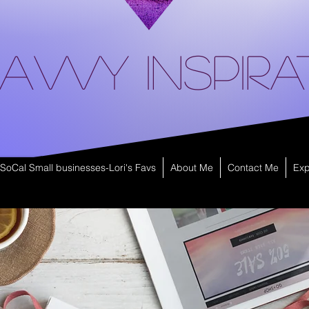
avvy Inspira
SoCal Small businesses-Lori's Favs
About Me
Contact Me
Exp