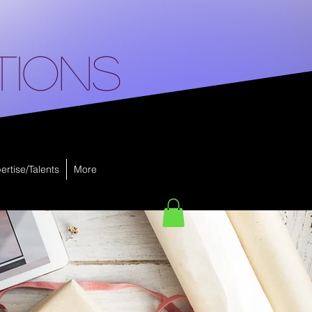
tions
ertise/Talents
More