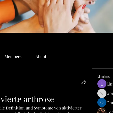
Members
About
Members
Lin
won
ivierte arthrose
wonit13
Onu
 die Definition und Symptome von aktivierter 
Co