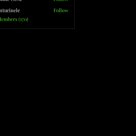
nturinele
Follow
nele
Members (170)