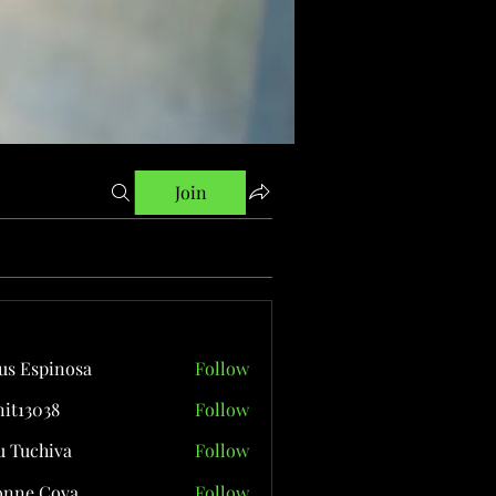
Join
us Espinosa
Follow
it13038
Follow
038
 Tuchiva
Follow
onne Cova
Follow