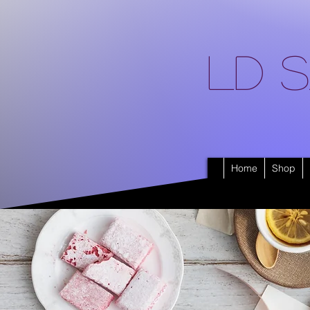
LD S
Home
Shop