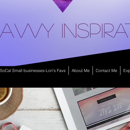
avvy Inspira
SoCal Small businesses-Lori's Favs
About Me
Contact Me
Exp