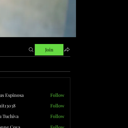
Join
us Espinosa
Follow
it13038
Follow
038
 Tuchiva
Follow
onne Cova
Follow