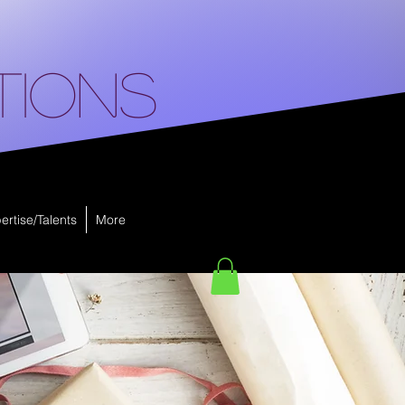
tions
ertise/Talents
More