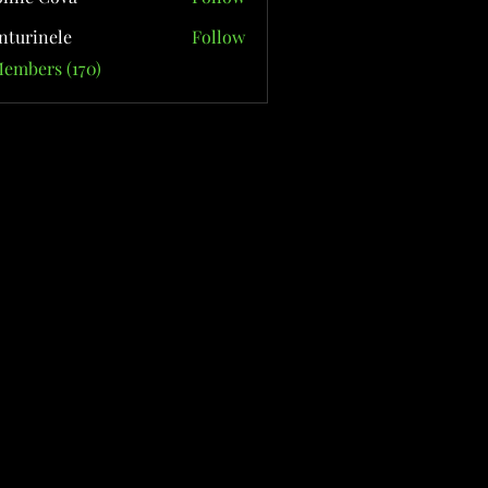
nturinele
Follow
nele
Members (170)