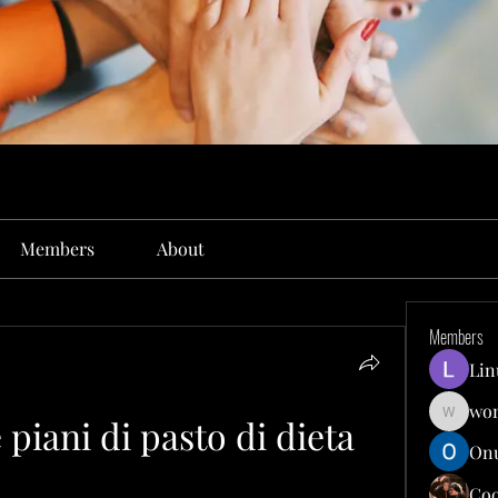
Members
About
Members
Lin
won
piani di pasto di dieta 
wonit13
Onu
Co