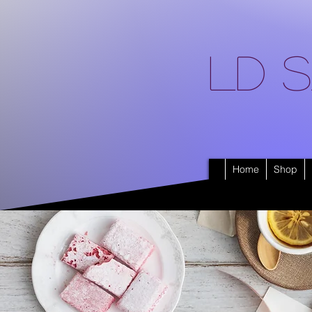
LD S
Home
Shop