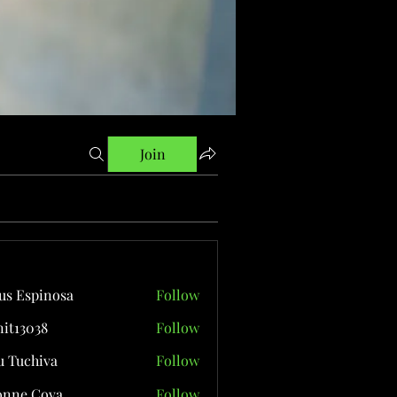
Join
us Espinosa
Follow
it13038
Follow
038
 Tuchiva
Follow
onne Cova
Follow