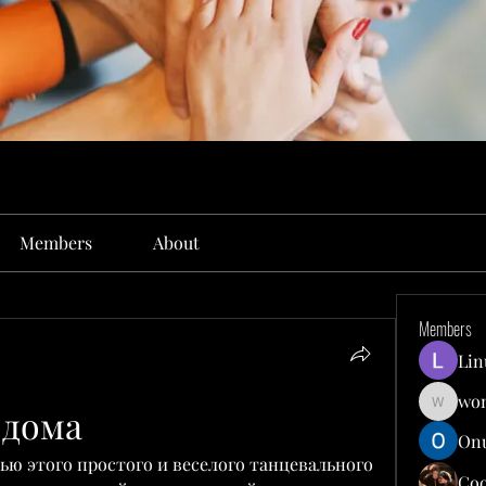
Members
About
Members
Lin
won
 дома
wonit13
Onu
ью этого простого и веселого танцевального 
Co