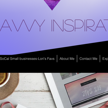
avvy Inspira
SoCal Small businesses-Lori's Favs
About Me
Contact Me
Exp