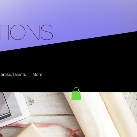
tions
ertise/Talents
More