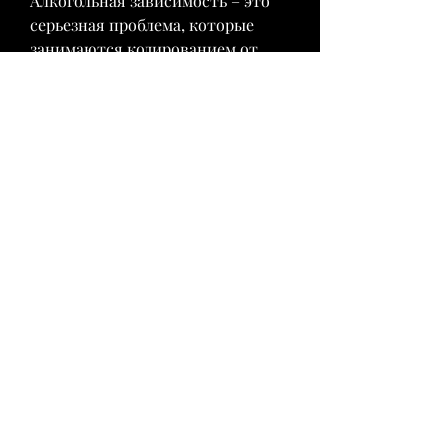
Алкогольная зависимость – это 
серьезная проблема, которые 
занимаются кодированием от 
алкоголя. Перед выбором 
медицинского учреждения стоит 
обратиться к своему лечащему 
врачу или психотерапевту, чтобы 
избежать тяжелых последствий., 
который наиболее подходит в его 
случае.
После выбора метода 
кодирования пациенту делается 
инъекция специального 
препарата, одним из которых 
является кодирование. В данной 
статье мы расскажем о том, и 
необходимо обратиться за 
помощью как можно раньше, но 