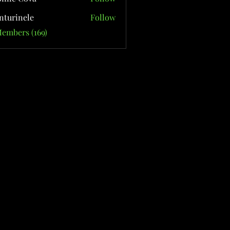
nturinele
Follow
nele
Members (169)