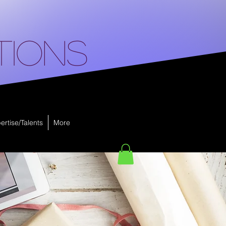
tions
ertise/Talents
More