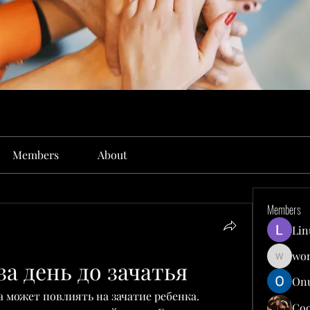
Members
About
Members
Lin
won
а день до зачатья
wonit13
Onu
 может повлиять на зачатие ребенка. 
Co