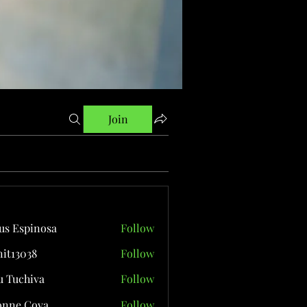
Join
us Espinosa
Follow
it13038
Follow
038
 Tuchiva
Follow
onne Cova
Follow