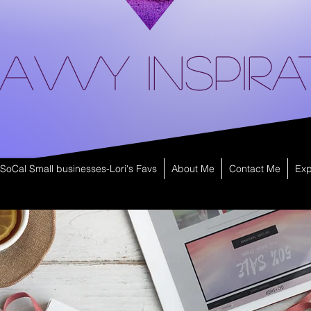
avvy Inspira
SoCal Small businesses-Lori's Favs
About Me
Contact Me
Exp