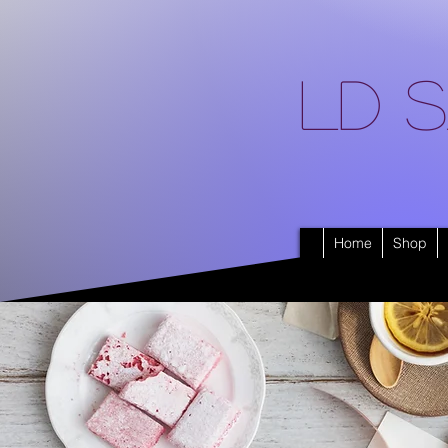
LD S
Home
Shop