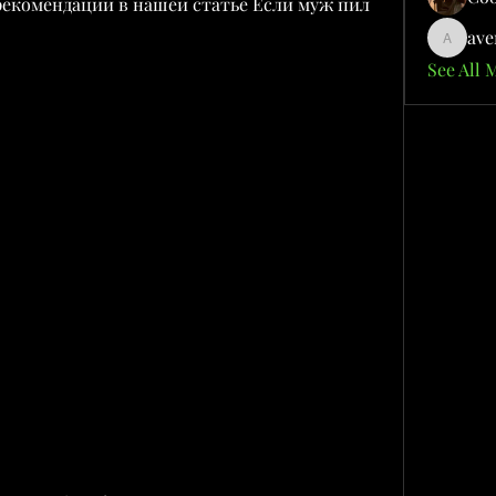
рекомендации в нашей статье Если муж пил 
ave
aventuri
See All 